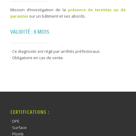
Mission d’investigation de la
présence de termites ou de
parasites
sur un bâtiment et ses abords.
VALIDITÉ : 6 MOIS
· Ce diagnostic est régit par arrêtés préfectoraux.
· Obligatoire en cas de vente.
CERTIFICATIONS :
· DPE
· Surface
· Plomb