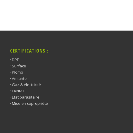
CERTIFICATIONS :
· DPE
· Surface
· Plomb
· Amiante
· Gaz & électricité
· ERNMT
· État parasitaire
· Mise en copropriété